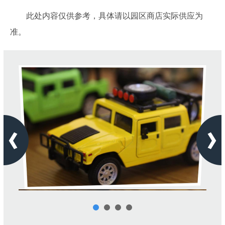
此处内容仅供参考，具体请以园区商店实际供应为
准。