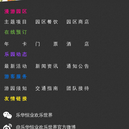
漫游园区
主题项目
园区餐饮
园区商店
在线预订
年卡
门票
酒店
乐园动态
最新活动
新闻资讯
通知公告
游客服务
游园须知
交通指南
团队接待
友情链接
乐华恒业欢乐世界
@乐华恒业欢乐世界官方微博