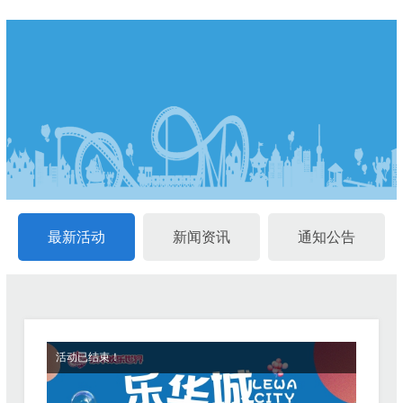
最新活动
新闻资讯
通知公告
活动已结束！