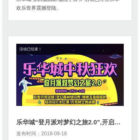
欢乐世界震撼登陆。
活动已结束！
乐华城“登月派对梦幻之旅2.0”,开启中秋狂欢之旅
发布时间：2018-09-18