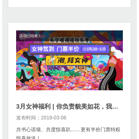
活动已结束！
3月女神福利 | 你负责貌美如花，我负责门票半价！
发布时间：2019-03-06
共书心语墙、共度惊喜趴……更有半价门票特权
惊喜放送！