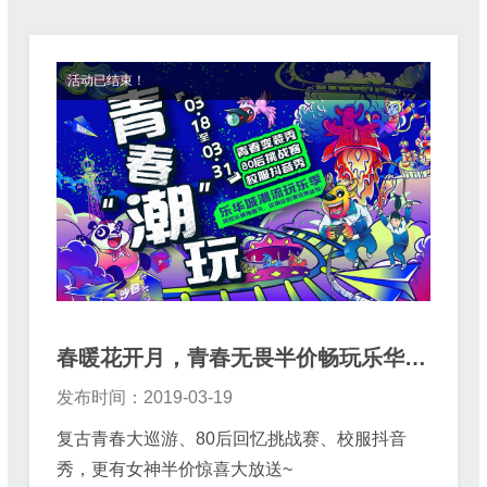
活动已结束！
春暖花开月，青春无畏半价畅玩乐华城！
发布时间：2019-03-19
复古青春大巡游、80后回忆挑战赛、校服抖音
秀，更有女神半价惊喜大放送~