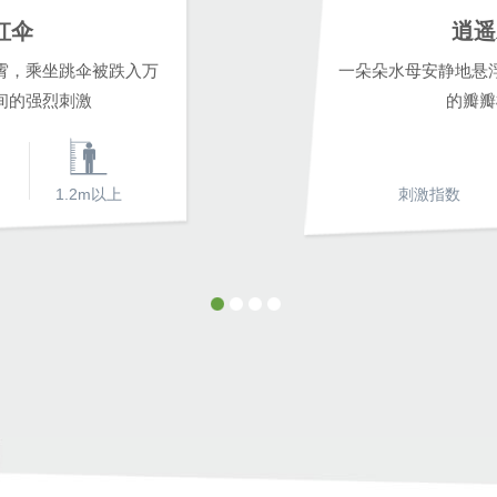
虹伞
逍遥
霄，乘坐跳伞被跌入万
一朵朵水母安静地悬
间的强烈刺激
的瓣瓣
1.2m以上
刺激指数