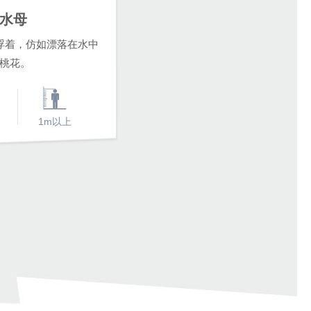
水母
欢乐
浮着，仿如漂落在水中
轰隆隆、咣当当…
桃花。
1m以上
刺激指数