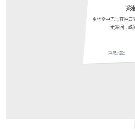
彩
乘坐空中巴士直冲云
丈深渊，瞬
刺激指数
1
2
3
4