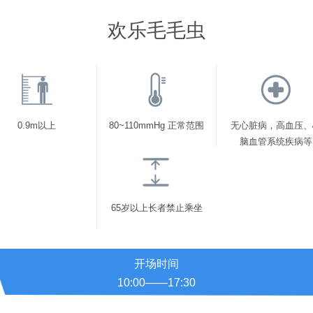
欢乐毛毛虫
0.9m以上
80~110mmHg 正常范围
无心脏病，高血压、
脑血管系统疾病等
65岁以上长者禁止乘坐
开场时间
10:00——17:30