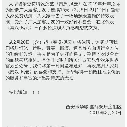
大型战争史诗特效演艺《秦汉·风云》在2019年开年之际
为回馈广大游客朋友，连续15天（2月5日-2月19日）邀请
大家免费观演，为大家带去了一场场超级震撼的特效表
演，受到了广大游客朋友的一致好评和喜爱。在此代表
《秦汉·风云》三百多位演职人员感谢您的支持。
从2月20日（含）起《秦汉·风云》将休演，休演期间我
们将对灯光、音响、舞美、服装、道具等方面进行全方位
的升级和改造，再见是为了更好的遇见，期待下次以全新
的面貌与您相见。具体开演时间请关注西安乐华欢乐世界
官方公众号，我们将第一时间发布通知。再次感谢大家对
《秦汉·风云》的喜爱和支持。乐华城将一如既往地以优质
的服务和丰富的演出期待您的光临。
特此通知！！！
西安乐华城·国际欢乐度假区
2019年2月20日