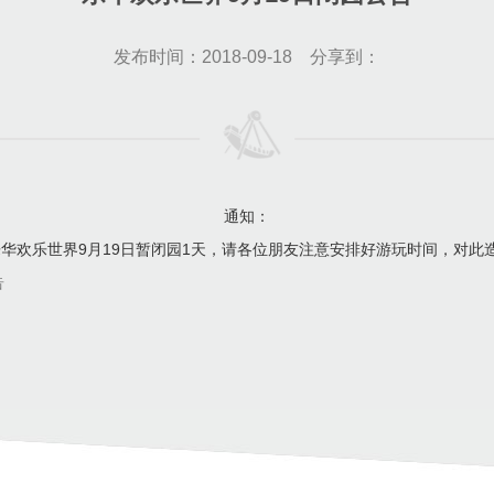
发布时间：2018-09-18 分享到：
通知：
欢乐世界9月19日暂闭园1天，请各位朋友注意安排好游玩时间，对此
告
告