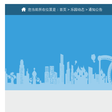
您当前所在位置是：
首页
>
乐园动态
>
通知公告