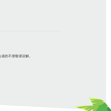
造成的不便敬请谅解。