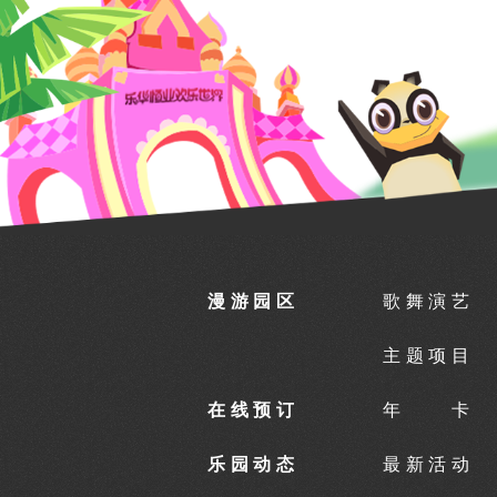
漫游园区
歌舞演艺
主题项目
在线预订
年卡
乐园动态
最新活动